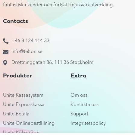
fantastiska kunder och fortsätt mjukvaruutveckling.
Contacts
+46 8 124 114 33
info@telton.se
Drottninggatan 86, 111 36 Stockholm
Produkter
Extra
Unite Kassasystem
Om oss
Unite Expresskassa
Kontakta oss
Unite Betala
Support
Unite Onlinebeställning
Integritetspolicy
Unite Köksskärm