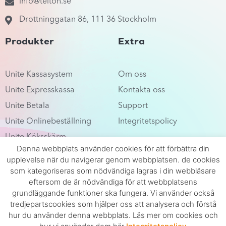
info@telton.se
Drottninggatan 86, 111 36 Stockholm
Produkter
Extra
Unite Kassasystem
Om oss
Unite Expresskassa
Kontakta oss
Unite Betala
Support
Unite Onlinebeställning
Integritetspolicy
Unite Köksskärm
Denna webbplats använder cookies för att förbättra din
Unite Köskärm
upplevelse när du navigerar genom webbplatsen. de cookies
Unite Betallösningar
som kategoriseras som nödvändiga lagras i din webbläsare
eftersom de är nödvändiga för att webbplatsens
Orderintegration
grundläggande funktioner ska fungera. Vi använder också
Fortnox Integration
tredjepartscookies som hjälper oss att analysera och förstå
hur du använder denna webbplats. Läs mer om cookies och
Copyright © 2023 Unite by Telton AB – Alla rättigheter förbehållna