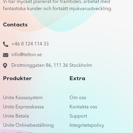
Vi har mycket planerat för framtiden, arbetat med
fantastiska kunder och fortsätt mjukvaruutveckling.
Contacts
+46 8 124 114 33
info@telton.se
Drottninggatan 86, 111 36 Stockholm
Produkter
Extra
Unite Kassasystem
Om oss
Unite Expresskassa
Kontakta oss
Unite Betala
Support
Unite Onlinebeställning
Integritetspolicy